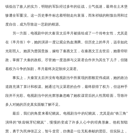
镇低估了敌人的实力，明朝的军队经过多年的征战，士气低迷，最终在土木堡
惨遭全军覆没。这一历史事件标志着明朝走向衰落，而朱祁镇的刚愎自用和过
度自信，成为导致这一悲剧的根源。
另一方面，电视剧中的大秦宣太后芈月被描绘成了一个传奇女性，尤其是
在《芈月传》中，她的演讲一度让观众热血沸腾。但历史上的芈月，远非如此
光彩照人。她原为楚国贵族，嫁给了秦惠文王，在秦惠文王去世后，她垂帘听
政，掌握了大秦的政权。尽管她一度选择与义渠君合作并为其生下儿子，但随
着权力斗争的加剧，芈月最终决定除掉义渠君。
事实上，大秦宣太后并没有电视剧当中所展现的那般宏伟成就，她的政治
道路充满了算计和权谋。她通过与义渠君的合作，最终获得了权力，但这种手
段并不光彩。电视剧当中的光辉形象忽略了她权谋背后的人性黑暗面，导致许
多人对她的历史真实面貌了解不足。
最后，我们的角度来看纪晓岚。电视剧当中的纪晓岚，尤其是由“铁三角”
演绎的“铁齿铜牙纪晓岚”，慢慢的变成了许多人心中的经典形象。他机智聪
慧，勇于为民伸张正义，智斗贪官，仿佛是一位无私奉献的贤臣。但实际上，