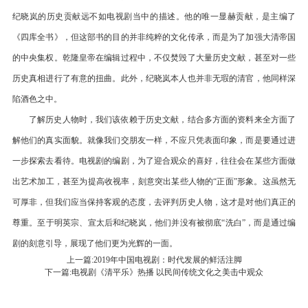
纪晓岚的历史贡献远不如电视剧当中的描述。他的唯一显赫贡献，是主编了
《四库全书》，但这部书的目的并非纯粹的文化传承，而是为了加强大清帝国
的中央集权。乾隆皇帝在编辑过程中，不仅焚毁了大量历史文献，甚至对一些
历史真相进行了有意的扭曲。此外，纪晓岚本人也并非无瑕的清官，他同样深
陷酒色之中。
了解历史人物时，我们该依赖于历史文献，结合多方面的资料来全方面了
解他们的真实面貌。就像我们交朋友一样，不应只凭表面印象，而是要通过进
一步探索去看待。电视剧的编剧，为了迎合观众的喜好，往往会在某些方面做
出艺术加工，甚至为提高收视率，刻意突出某些人物的“正面”形象。这虽然无
可厚非，但我们应当保持客观的态度，去评判历史人物，这才是对他们真正的
尊重。至于明英宗、宣太后和纪晓岚，他们并没有被彻底“洗白”，而是通过编
剧的刻意引导，展现了他们更为光辉的一面。
上一篇:
2019年中国电视剧：时代发展的鲜活注脚
下一篇:
电视剧《清平乐》热播 以民间传统文化之美击中观众