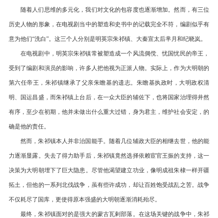
随着人们思维的多元化，我们对文化的包容度也逐渐增加。然而，有三位
历史人物的形象，在电视剧当中的塑造和史书中的记载完全不符，编剧似乎有
意为他们“洗白”。这三个人分别是明英宗朱祁镇、大秦宣太后芈月和纪晓岚。
在电视剧中，明英宗朱祁镇常被塑造成一个风流倜傥、忧国忧民的帝王，
受到了编剧和演员的影响，许多人把他视为正派人物。实际上，作为大明朝的
第六任帝王，朱祁镇继承了父亲朱瞻基的遗志。朱瞻基执政时，大明政权清
明、国运昌盛，而朱祁镇上台后，在一众大臣的辅佐下，也将国家治理得井然
有序，至少在初期，他并未做出什么重大过错，身为君主，维护社会安定，的
确是他的责任。
然而，朱祁镇本人并非治国能手。随着几位辅政大臣的相继去世，他的能
力逐渐显露。失去了得力助手后，朱祁镇竟然选择依赖宦官王振的支持，这一
决策为大明朝埋下了巨大隐患。尽管他渴望建立功业，像明成祖朱棣一样开疆
拓土，但他的一系列北伐战争，虽有些许成功，却让百姓饱受战乱之苦。战争
不仅耗尽了国库，更使得原本强盛的大明朝逐渐消耗殆尽。
最终，朱祁镇面对的是强大的蒙古瓦剌部落。在这场关键的战争中，朱祁