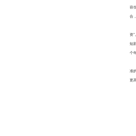
容
合
在
资
短
个年
在
准
更