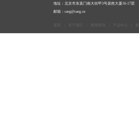
地址：
北京市东直门南大街甲3号居然大厦16-17层
邮箱：
caeg@caeg.cn
首页
|
关于我们
|
新闻资讯
|
产品中心
|
京ICP备