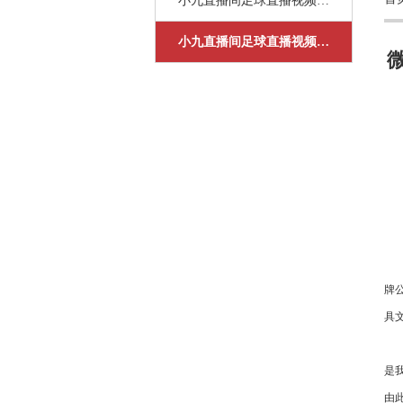
小九直播间足球直播视频下载
九
直
小九直播间足球直播视频下载手机版
播
间
足
球
直
播
视
频
下
世
载
牌
手
具
机
南
版
是
由