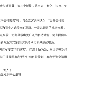
康循环开展。这三个版块，从出资、孵化、扶持、整
不值得出资”时，与会嘉宾共同认为，“当然值得出
方式为商业方式带来的革新。一是从顾客的视点来看，
点来看，短剧显示出更广泛的触达才能，简直面向各
人顾客的商业方式)的出资供给助力和判别的视角。
展的“要素”和“酵素”。运用本钱的助力重点是落到精
城工业园区有利于让好项目被看到，有利于资金运用
P三管齐下
谈微短剧中心逻辑