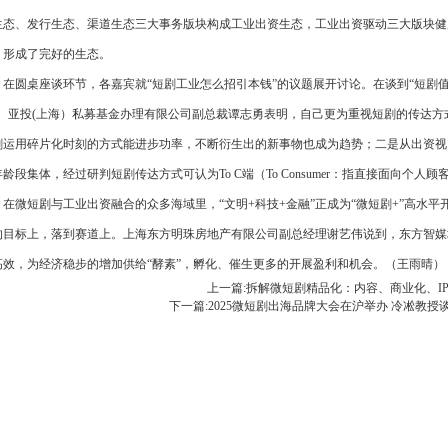
生态、发行生态、渠道生态三大事务版块构成工业出资生态，工业出资驱动三大版块健
，形成了完好的生态。
圆桌座谈环节，各嘉宾就“短剧工业怎么招引本钱”的议题展开讨论。在谈到“短剧值
”。亚投(上海）私募基金办理有限公司副总裁谭志勇表明，自己更为重视短剧的传达
剧运用碎片化时刻的方式能进步功率，不断衍生出的新事物也成为趋势；二是从出资视
龄段集体，经过研判短剧传达方式可认为To C端（To Consumer：指直接面向个
微短剧与工业出资融合的众多海域里，“文明+科技+金融”正成为“微短剧+”高水平开
的目标上，落到赛道上。上海东方明珠房地产有限公司副总经理谢艺伟说到，东方智媒
高效，为经济稳步的增加供给“酵素”，孵化、催生更多的开展盈利和机会。（王雨晴）
上一篇:
拆解微短剧精品化：内容、商业化、I
下一篇:
2025微短剧出海品牌大会在沪举办 冷凇教授